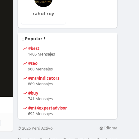
rahul roy
¡ Popular !
#best
1405 Mensajes
#seo
968 Mensajes
#mt4indicators
889 Mensajes
#buy
741 Mensajes
#mt4expertadvisor
692 Mensajes
Idioma
© 2026 Perú Activo