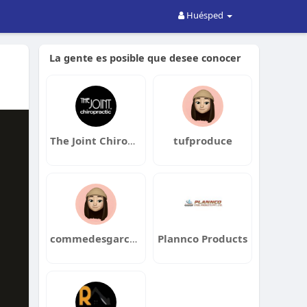
Huésped
La gente es posible que desee conocer
The Joint Chiropractic Temple
tufproduce
commedesgarcons557
Plannco Products