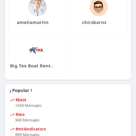
ameliamartin
chirsbarns
Big Tex Boat Rentals
¡ Popular !
#best
1439 Mensajes
#seo
968 Mensajes
#mt4indicators
899 Mensajes