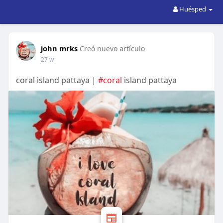
Huésped
john mrks
Creó nuevo artículo
27 w
coral island pattaya |
#coral
island pattaya