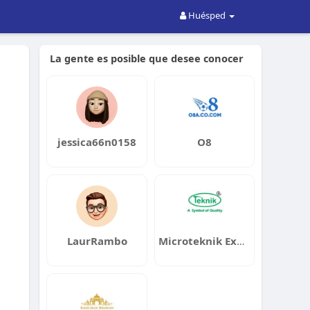
Huésped
La gente es posible que desee conocer
jessica66n0158
O8
LaurRambo
Microteknik Exports