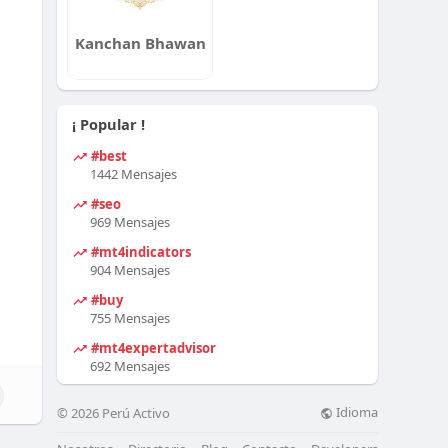
Kanchan Bhawan
¡ Popular !
#best
1442 Mensajes
#seo
969 Mensajes
#mt4indicators
904 Mensajes
#buy
755 Mensajes
#mt4expertadvisor
692 Mensajes
Idioma
© 2026 Perú Activo