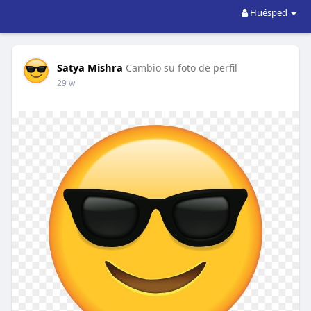
Huésped
Satya Mishra
Cambio su foto de perfil
29 w