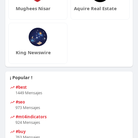
Mughees Nisar
Aquire Real Estate
King Newswire
¡ Popular !
#best
1449 Mensajes
#seo
973 Mensajes
#mt4indicators
924 Mensajes
#buy
763 Mensajes