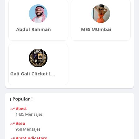
Abdul Rahman
MES MUmbai
Gali Gali Clicket League
¡ Popular !
#best
1435 Mensajes
#seo
968 Mensajes
#mt4indicators