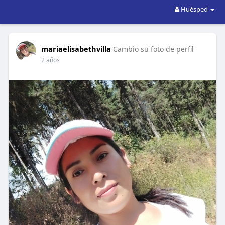
Huésped
mariaelisabethvilla
Cambio su foto de perfil
2 años