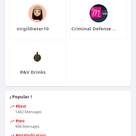
virgildieter10
Criminal Defense Lawyer New Jersey
R&V Drinks
¡ Popular !
#best
1402 Mensajes
#seo
968 Mensajes
#mt4indicators