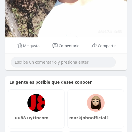
Me gusta
Comentario
Compartir
La gente es posible que desee conocer
uu88 uytincom
markjohnofficial1980