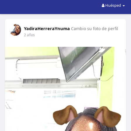
Huésped
YadiraHerreraYnuma
Cambio su foto de perfil
2 años