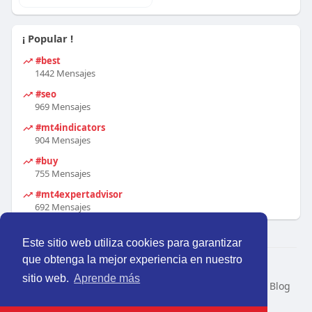
¡ Popular !
#best
1442 Mensajes
#seo
969 Mensajes
#mt4indicators
904 Mensajes
#buy
755 Mensajes
#mt4expertadvisor
692 Mensajes
Este sitio web utiliza cookies para garantizar
que obtenga la mejor experiencia en nuestro
© 2026 Perú Activo
sitio web.
Aprende más
Inicio
Nosotros
Contacto
Política
Condiciones
Blog
Developers