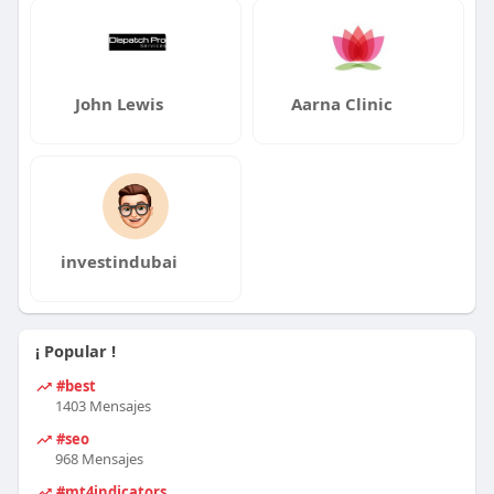
John Lewis
Aarna Clinic
investindubai
¡ Popular !
#best
1403 Mensajes
#seo
968 Mensajes
#mt4indicators