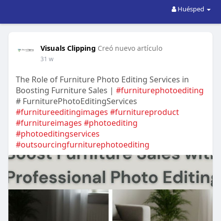
Huésped
Visuals Clipping
Creó nuevo artículo
31 w
The Role of Furniture Photo Editing Services in
Boosting Furniture Sales |
#furniturephotoediting
# FurniturePhotoEditingServices
#furnitureeditingimages
#furnitureproduct
#furnitureimages
#photoediting
#photoeditingservices
#outsourcingfurniturephotoediting