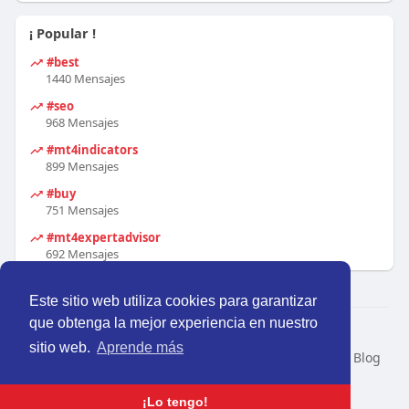
¡ Popular !
#best
1440 Mensajes
#seo
968 Mensajes
#mt4indicators
899 Mensajes
#buy
751 Mensajes
#mt4expertadvisor
692 Mensajes
Este sitio web utiliza cookies para garantizar
que obtenga la mejor experiencia en nuestro
© 2026 Perú Activo
sitio web.
Aprende más
Inicio
Nosotros
Contacto
Política
Condiciones
Blog
Developers
Idioma
¡Lo tengo!