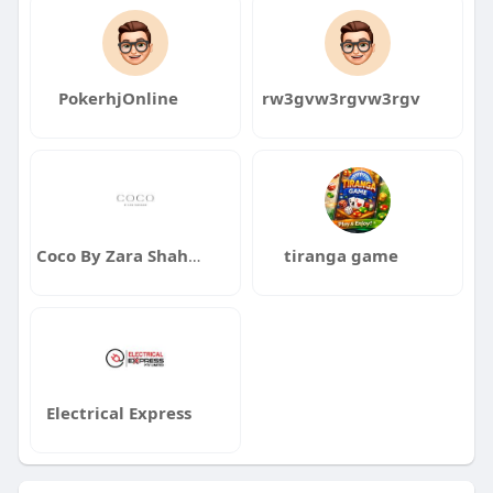
PokerhjOnline
rw3gvw3rgvw3rgv
Coco By Zara Shahjahan
tiranga game
Electrical Express