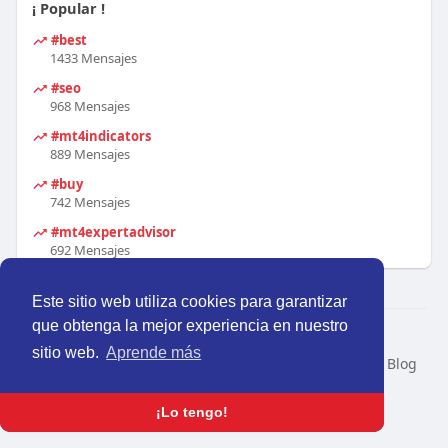
¡ Popular !
#best
1433 Mensajes
#seo
968 Mensajes
#mt4indicators
889 Mensajes
#buy
742 Mensajes
#mt4expertadvisor
692 Mensajes
Este sitio web utiliza cookies para garantizar
que obtenga la mejor experiencia en nuestro
© 2026 Perú Activo
sitio web.
Aprende más
Inicio
Nosotros
Contacto
Política
Condiciones
Blog
Developers
Idioma
¡Lo tengo!