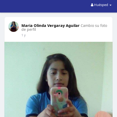
Huésped
Maria Olinda Vergaray Aguilar
Cambio su foto
de perfil
1 y