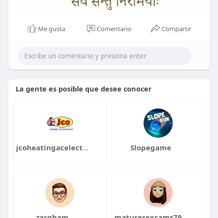
Me gusta
Comentario
Compartir
La gente es posible que desee conocer
jcoheatingacelectrical LLC
Slopegame
zargham
maturesexcams7921