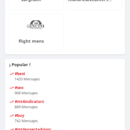
flight mens
¡ Popular !
#best
1433 Mensajes
#seo
968 Mensajes
#mt4indicators
889 Mensajes
#buy
742 Mensajes
#mt4expertadvisor