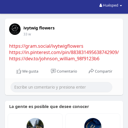
Huésped
ivytwig flowers
33 w
https://gram.social/ivytwigflowers
https://in.pinterest.com/pin/883831495638742909/
https://dev.to/johnson_william_98f9123b6
Me gusta
Comentario
Compartir
La gente es posible que desee conocer