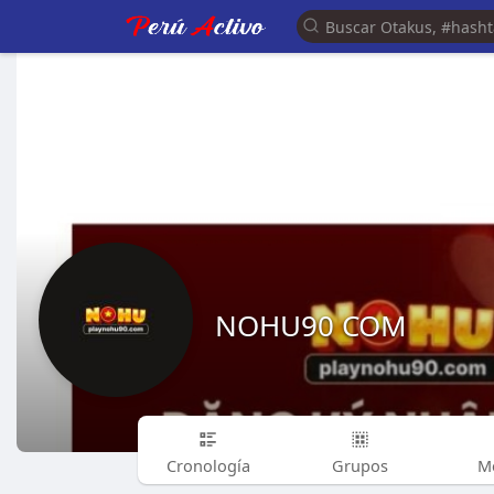
NOHU90 COM
Cronología
Grupos
M