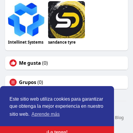
Intellinet Systems
sandance tyre
Me gusta
(0)
Grupos
(0)
Este sitio web utiliza cookies para garantizar
que obtenga la mejor experiencia en nuestro
© 2026 Perú Activo
sitio web.
Aprende más
Inicio
Nosotros
Contacto
Política
Condiciones
Blog
Developers
Idioma
¡Lo tengo!