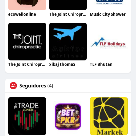
ecowellonline
The Joint Chiropractic West Knoxville
Music City Shower
The Joint Chiropractic Prattville
xikaj thomaS
TLF Bhutan
Seguidores
(4)