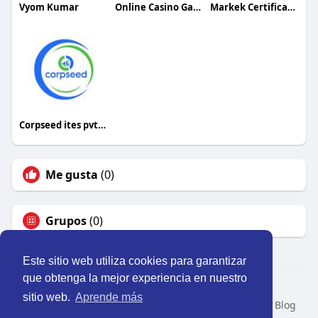
Vyom Kumar
Online Casino Games in Pakistan
Markek Certifications
Corpseed ites pvt ltd
Me gusta
(0)
Grupos
(0)
Este sitio web utiliza cookies para garantizar
que obtenga la mejor experiencia en nuestro
© 2026 Perú Activo
sitio web.
Aprende más
Inicio
Nosotros
Contacto
Política
Condiciones
Blog