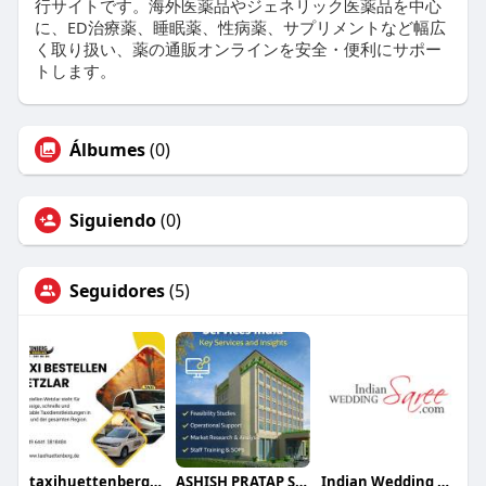
行サイトです。海外医薬品やジェネリック医薬品を中心
に、ED治療薬、睡眠薬、性病薬、サプリメントなど幅広
く取り扱い、薬の通販オンラインを安全・便利にサポー
トします。
Álbumes
(0)
Siguiendo
(0)
Seguidores
(5)
taxihuettenberg48
ASHISH PRATAP SINGH
Indian Wedding Saree