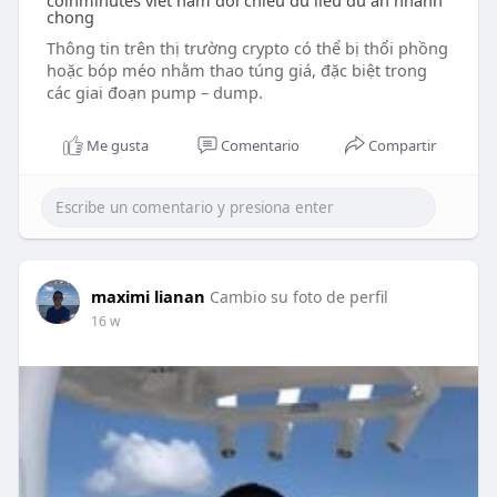
coinminutes viet nam doi chieu du lieu du an nhanh
chong
Thông tin trên thị trường crypto có thể bị thổi phồng
hoặc bóp méo nhằm thao túng giá, đặc biệt trong
các giai đoạn pump – dump.
Me gusta
Comentario
Compartir
maximi lianan
Cambio su foto de perfil
16 w