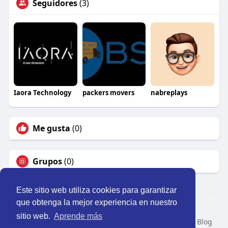
Seguidores
(3)
Iaora Technology
packers movers
nabreplays
Me gusta
(0)
Grupos
(0)
Este sitio web utiliza cookies para garantizar
que obtenga la mejor experiencia en nuestro
© 2026 Perú Activo
sitio web.
Aprende más
Inicio
Nosotros
Contacto
Política
Condiciones
Blog