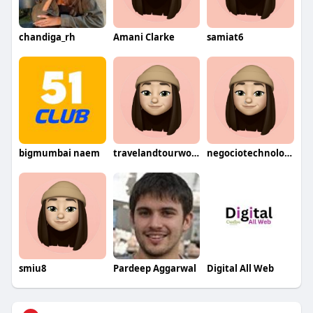
chandiga_rh
Amani Clarke
samiat6
bigmumbai naem
travelandtourworld
negociotechnologies89
smiu8
Pardeep Aggarwal
Digital All Web