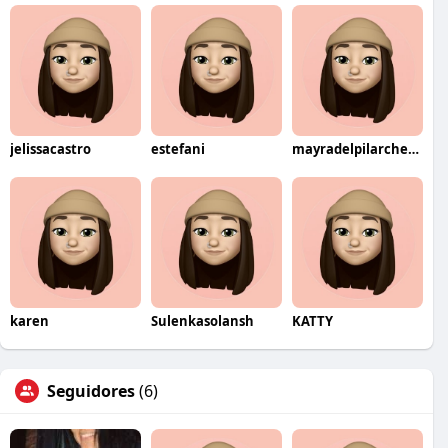
jelissacastro
estefani
mayradelpilarcherrechuyes
karen
Sulenkasolansh
KATTY
Seguidores
(6)