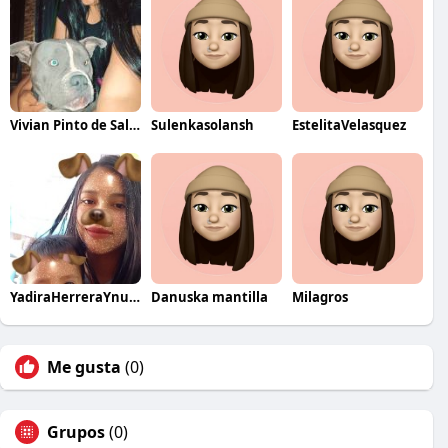
Vivian Pinto de Saldaña
Sulenkasolansh
EstelitaVelasquez
YadiraHerreraYnuma
Danuska mantilla
Milagros
Me gusta
(0)
Grupos
(0)