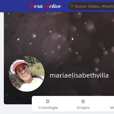
mariaelisabethvilla
Cronología
Grupos
M