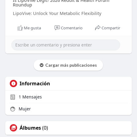
Is LipoVive Legit? 2026 Reddit & Health Forum
Roundup
LipoVive: Unlock Your Metabolic Flexibility
Me gusta
Comentario
Compartir
Cargar más publicaciones
Información
1
Mensajes
Mujer
Álbumes
(0)