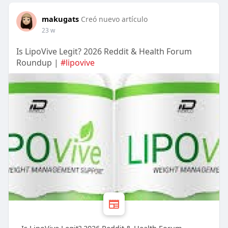
makugats
Creó nuevo artículo
23 w
Is LipoVive Legit? 2026 Reddit & Health Forum
Roundup |
#lipovive