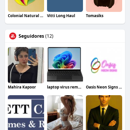
Colonial Natural Products
Vitti Long Haul
Tomasiks
Seguidores
(12)
Mahira Kapoor
laptop virus removal london
Oasis Neon Signs UK