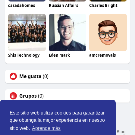
casadahomes
Russian Affairs
Charles Bright
Shis Technology
Eden mark
amcremovals
Me gusta
(0)
Grupos
(0)
Este sitio web utiliza cookies para garantizar
que obtenga la mejor experiencia en nuestro
© 2026 Perú Activo
sitio web.
Aprende más
Inicio
Nosotros
Contacto
Política
Condiciones
Blog