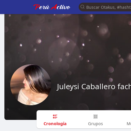
Juleysi Caballero fac
Cronología
Grupos
M