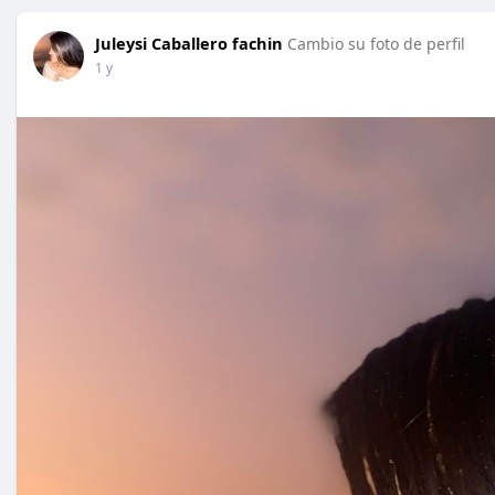
Juleysi Caballero fachin
Cambio su foto de perfil
1 y