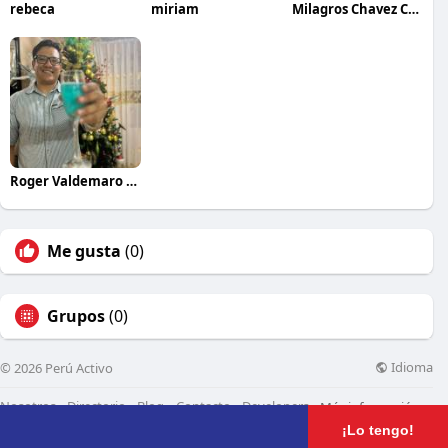
rebeca
miriam
Milagros Chavez Cipra
Roger Valdemaro Saldaña Bernal
Me gusta
(0)
Grupos
(0)
Idioma
© 2026 Perú Activo
Nosotros
Directorio
Blog
Contacto
Developers
Más información
¡Lo tengo!