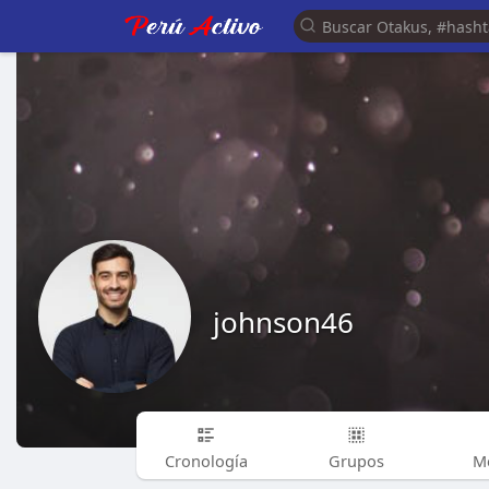
johnson46
Cronología
Grupos
M