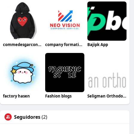
commedesgarconsco
company formation in dubai
Bajipk App
factory hasen
Fashion blogs
Seligman Orthodontics PLLC
Seguidores
(2)