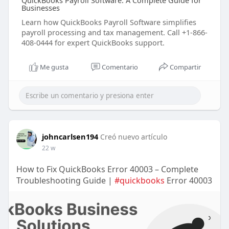
QuickBooks Payroll Software: A Complete Guide for
Businesses
Learn how QuickBooks Payroll Software simplifies
payroll processing and tax management. Call +1-866-
408-0444 for expert QuickBooks support.
Me gusta
Comentario
Compartir
johncarlsen194
Creó nuevo artículo
22 w
How to Fix QuickBooks Error 40003 – Complete
Troubleshooting Guide |
#quickbooks
Error 40003