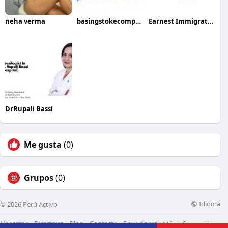
neha verma
basingstokecomputer repairs
Earnest Immigration
DrRupali Bassi
Me gusta
(0)
Grupos
(0)
Idioma
© 2026 Perú Activo
Nosotros
Directorio
Blog
Contacto
Developers
Más información