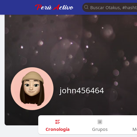
john456464
Cronología
Grupos
M