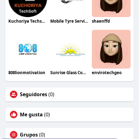
Kuchoriya Techsoft
Mobile Tyre Services Melbourne
shaenffd
808lionmotivation
Sunrise Glass Company
envirotechgeo
Seguidores
(0)
Me gusta
(0)
Grupos
(0)