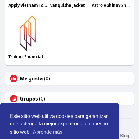
Apply Vietnam Tourist Visa
vanquishe jacket
Astro Abhinav Sharma
Trident Financial Group
Me gusta
(0)
Grupos
(0)
Este sitio web utiliza cookies para garantizar
que obtenga la mejor experiencia en nuestro
© 2026 Perú Activo
sitio web.
Aprende más
Inicio
Nosotros
Contacto
Política
Condiciones
Blog