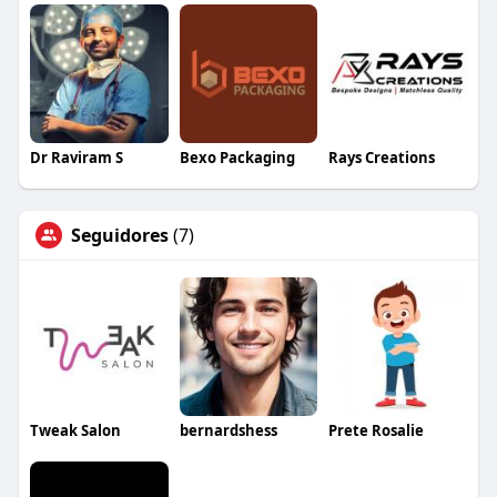
Dr Raviram S
Bexo Packaging
Rays Creations
Seguidores
(7)
Tweak Salon
bernardshess
Prete Rosalie