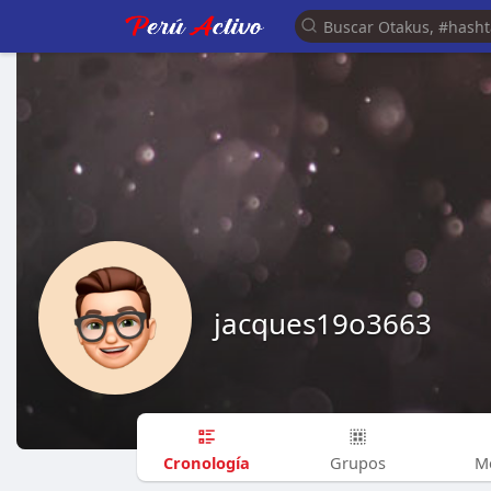
jacques19o3663
Cronología
Grupos
M