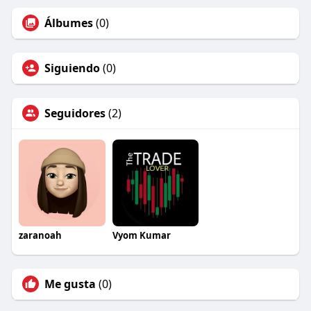
Álbumes
(0)
Siguiendo
(0)
Seguidores
(2)
zaranoah
Vyom Kumar
Me gusta
(0)