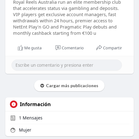
Royal Reels Australia run an elite membership club
that accelerates status via gambling and deposits.
VIP players get exclusive account managers, fast
withdrawals within 24 hours, premier access to
NetEnt Play'n GO and Pragmatic Play debuts and
monthly cashback starting from €100 u
Me gusta
Comentario
Compartir
Cargar más publicaciones
Información
1
Mensajes
Mujer