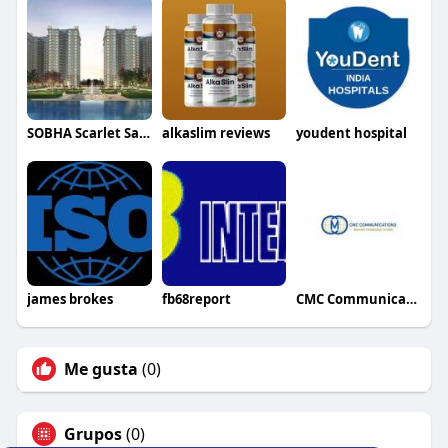
SOBHA Scarlet Sarjapur Road
alkaslim reviews
youdent hospital
james brokes
fb68report
CMC Communications
Me gusta
(0)
Grupos
(0)