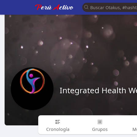
Integrated Health We
Cronología
Grupos
M