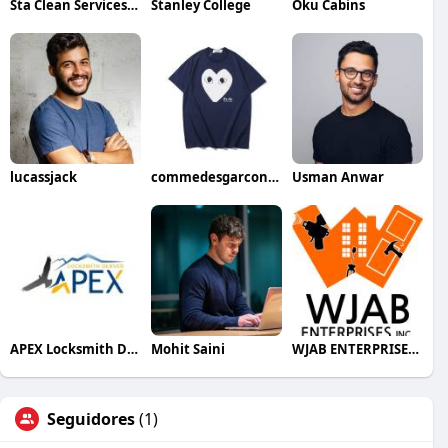
Sta Clean Services Inc
Stanley College
Oku Cabins
lucassjack
commedesgarconcdg CDG
Usman Anwar
APEX Locksmith Denver
Mohit Saini
WJAB ENTERPRISES INC
Seguidores
(1)