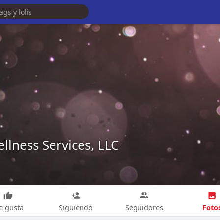
llness Services, LLC
Foto
e gusta
Siguiendo
Seguidores