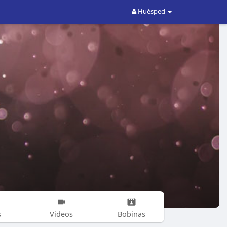
Huésped
s
Videos
Bobinas