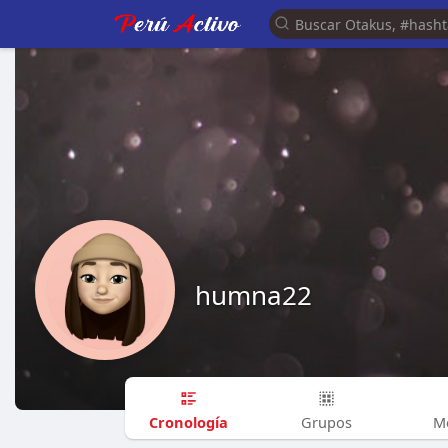
humna22
Cronología
Grupos
M