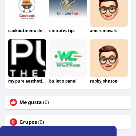
cookoutmenu deals
emirates tips
amcremovals
my pure aesthetics
bullet x panel
rubbyjohnson
Me gusta
(0)
Grupos
(0)