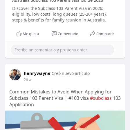
Australia Subclass 103 Parent Visa Guide 2026
Discover the Subclass 103 Parent Visa in 2026:
eligibility, low costs, long queues (25-30+ years),
steps & benefits for family reunion in Australia.
Me gusta
Comentario
Compartir
henrywayne
Creó nuevo artículo
26 w
Common Mistakes to Avoid When Applying for
Subclass 103 Parent Visa | #103 visa
#subclass
103
Application