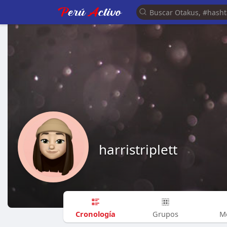
harristriplett
Cronología
Grupos
M