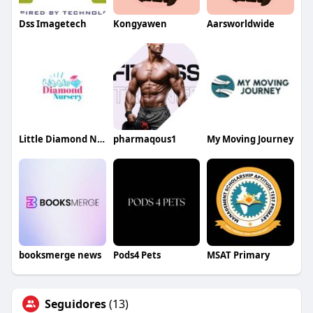
Dss Imagetech
Kongyawen
Aarsworldwide
Little Diamond Nursery
pharmaqous1
My Moving Journey
booksmerge news
Pods4 Pets
MSAT Primary
Seguidores
(13)