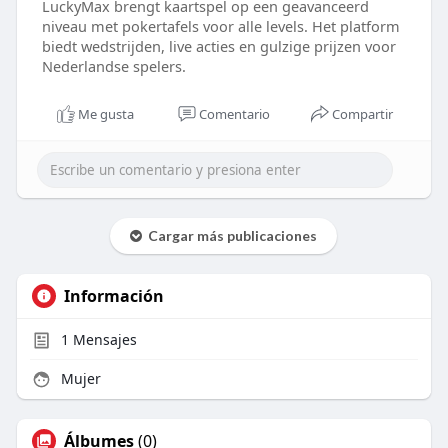
LuckyMax brengt kaartspel op een geavanceerd
niveau met pokertafels voor alle levels. Het platform
biedt wedstrijden, live acties en gulzige prijzen voor
Nederlandse spelers.
Me gusta
Comentario
Compartir
Cargar más publicaciones
Información
1
Mensajes
Mujer
Álbumes
(0)