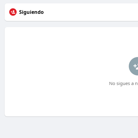
Siguiendo
No sigues a n