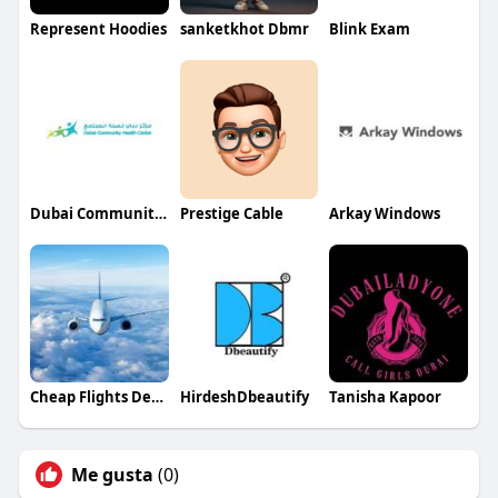
Represent Hoodies
sanketkhot Dbmr
Blink Exam
Dubai Community Health Centre
Prestige Cable
Arkay Windows
Cheap Flights Deals
HirdeshDbeautify
Tanisha Kapoor
Me gusta
(0)