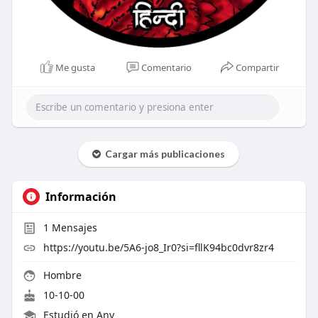
Me gusta
Comentario
Compartir
Cargar más publicaciones
Información
1
Mensajes
https://youtu.be/5A6-jo8_Ir0?si=fllK94bc0dvr8zr4
Hombre
10-10-00
Estudió en Any