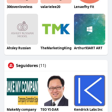
306svenloveless
valarielee20
Lenaefhy Fit
Ahsley Russian
TheMarketingKing
Arthur93ART ART
Seguidores
(11)
MakeMy company
TEO YI-DAR
Kendrick Labs Inc