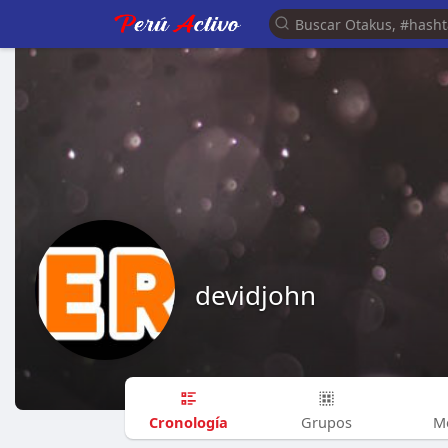
devidjohn
Cronología
Grupos
M