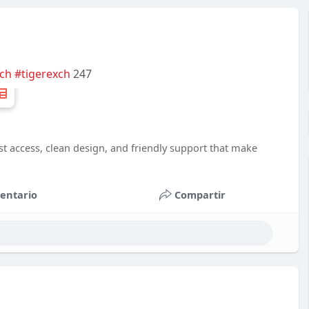
xch
#tigerexch
247
t access, clean design, and friendly support that make
entario
Compartir