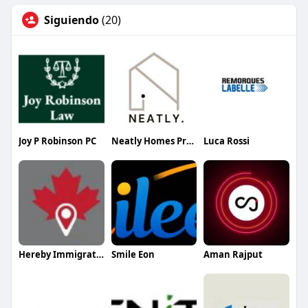
Siguiendo
(20)
Joy P Robinson PC
Neatly Homes Property Care LLC
Luca Rossi
Hereby Immigration
Smile Eon
Aman Rajput