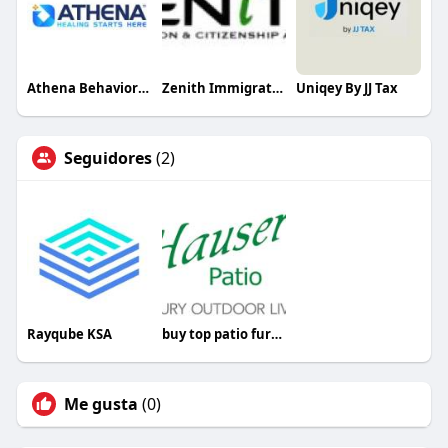
Athena Behavioral Health
Zenith Immigration
Uniqey By JJ Tax
Seguidores
(2)
Rayqube KSA
buy top patio furniture
Me gusta
(0)