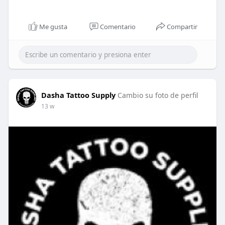
Me gusta
Comentario
Compartir
Dasha Tattoo Supply
Cambio su foto de perfil
13 w