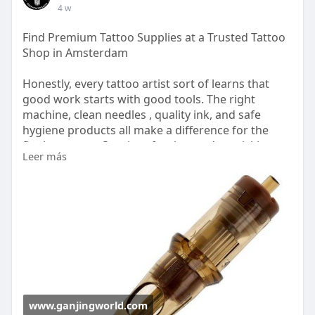
4 w
Find Premium Tattoo Supplies at a Trusted Tattoo
Shop in Amsterdam
Honestly, every tattoo artist sort of learns that
good work starts with good tools. The right
machine, clean needles , quality ink, and safe
hygiene products all make a difference for the
final outcome. So a lot of artists end up picking a
Leer más
trusted tattoo shop in Amsterdam, not just for the
vibe but for the equipment side too. Read more:
https://www.ganjingworld.com/a....rticle/1im0b7b
ugtmKB
www.ganjingworld.com