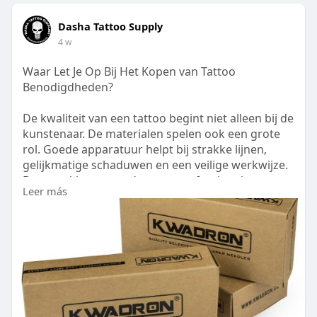
Dasha Tattoo Supply
4 w
Waar Let Je Op Bij Het Kopen van Tattoo
Benodigdheden?
De kwaliteit van een tattoo begint niet alleen bij de
kunstenaar. De materialen spelen ook een grote
rol. Goede apparatuur helpt bij strakke lijnen,
gelijkmatige schaduwen en een veilige werkwijze.
Daarom kiezen steeds meer professionals voor
Leer más
een betrouwbare groothandel tattoo spullen die
kwaliteit en service biedt. Lees meer:
https://dashatattoo.wordpress.....com/2026/07/07/
waar-