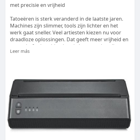
met precisie en vrijheid
Tatoeëren is sterk veranderd in de laatste jaren.
Machines zijn slimmer, tools zijn lichter en het
werk gaat sneller. Veel artiesten kiezen nu voor
draadloze oplossingen. Dat geeft meer vrijheid en
controle. In deze blog lees je hoe een draadloos
Leer más
tattoo apparaat, een draadloos tattoo printer en
zwarte tattoo inkt samen zorgen voor beter werk.
Lees meer:
https://www.herbaltricks.com/A....rticles-of-
2024/de-t