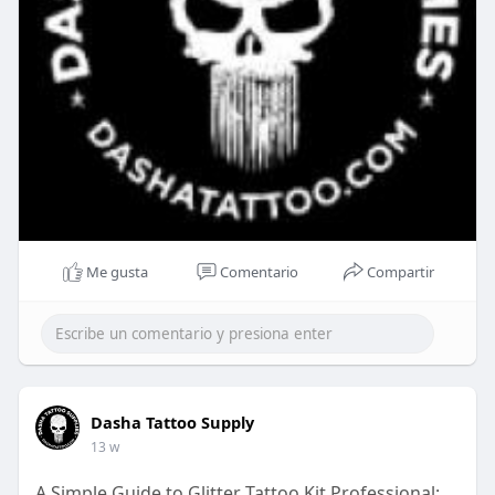
Me gusta
Comentario
Compartir
Dasha Tattoo Supply
13 w
A Simple Guide to Glitter Tattoo Kit Professional: