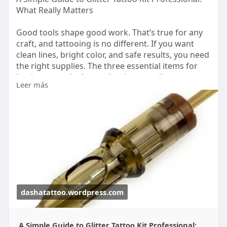
What Really Matters
Good tools shape good work. That’s true for any
craft, and tattooing is no different. If you want
clean lines, bright color, and safe results, you need
the right supplies. The three essential items for
beginners and advanced artists are glitter tattoo
Leer más
kit professional and dynamic tattoo ink and
permanent make up pigment. Read more:
https://dashatattoo.wordpress.....com/2026/05/11/
a-sim
dashatattoo.wordpress.com
A Simple Guide to Glitter Tattoo Kit Professional: