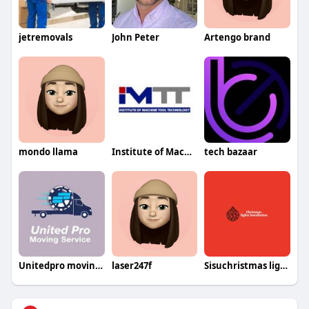
jetremovals
John Peter
Artengo brand
mondo llama
Institute of Machine Tool Technology
tech bazaar
Unitedpro movingservices
laser247f
Sisuchristmas lights