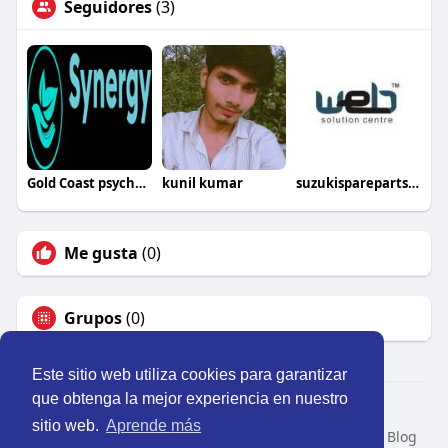
Seguidores
(3)
Gold Coast psychologist
kunil kumar
suzukisparepartsin
Me gusta
(0)
Grupos
(0)
Este sitio web utiliza cookies para garantizar
que obtenga la mejor experiencia en nuestro
© 2026 Perú Activo
sitio web.
Aprende más
Inicio
Nosotros
Contacto
Política
Condiciones
Blog