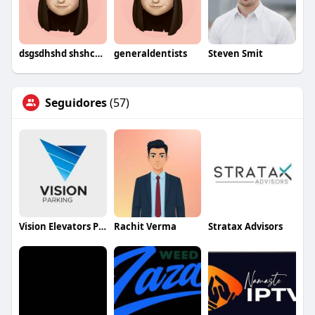
dsgsdhshd shshcrgcd
generaldentists
Steven Smit
Seguidores
(57)
Vision Elevators Pvt Ltd
Rachit Verma
Stratax Advisors