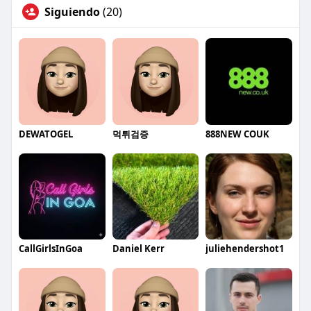
Siguiendo
(20)
DEWATOGEL
먹튀검증
888NEW COUK
CallGirlsInGoa
Daniel Kerr
juliehendershot1