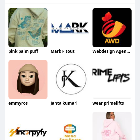
pink palm puff
Mark Fitout
Webdesign Agentur
emmyros
Janta kumari
wear primelifts