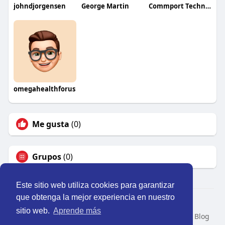
johndjorgensen
George Martin
Commport Technologies
omegahealthforus
Me gusta
(0)
Grupos
(0)
Este sitio web utiliza cookies para garantizar
que obtenga la mejor experiencia en nuestro
© 2026 Perú Activo
sitio web.
Aprende más
Inicio
Nosotros
Contacto
Política
Condiciones
Blog