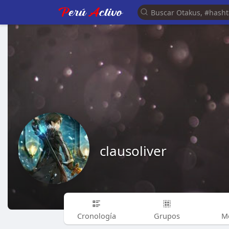
clausoliver
Cronología
Grupos
M