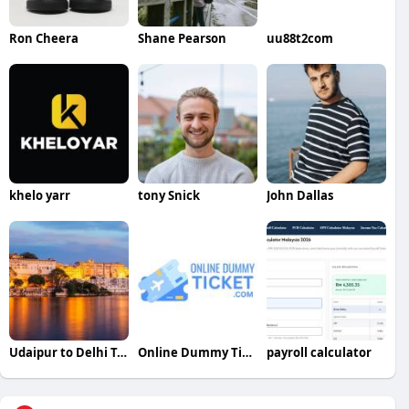
Ron Cheera
Shane Pearson
uu88t2com
khelo yarr
tony Snick
John Dallas
Udaipur to Delhi Tempo Traveller
Online Dummy Ticket
payroll calculator