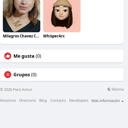
Milagros Chavez Cipra
WhisperArc
Me gusta
(0)
Grupos
(0)
Idioma
© 2026 Perú Activo
Nosotros
Directorio
Blog
Contacto
Developers
Más información