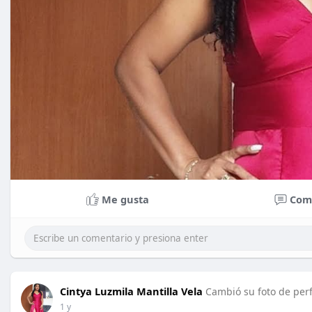
Me gusta
Com
Cintya Luzmila Mantilla Vela
Cambió su foto de perf
1 y