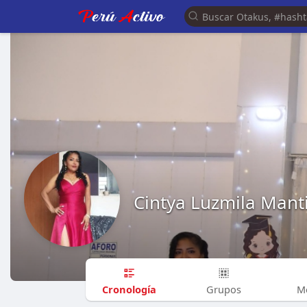
Cintya Luzmila Manti
Cronología
Grupos
M