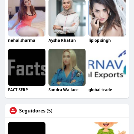
nehal sharma
Aysha Khatun
liplop singh
FACT SERP
Sandra Wallace
global trade
Seguidores
(5)