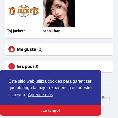
TvJ Jackets
sana khan
Me gusta
(0)
Grupos
(0)
Este sitio web utiliza cookies para garantizar
que obtenga la mejor experiencia en nuestro
© 2026 Perú Activo
sitio web.
Aprende más
Inicio
Nosotros
Contacto
Política
Condiciones
Blog
Developers
Idioma
¡Lo tengo!