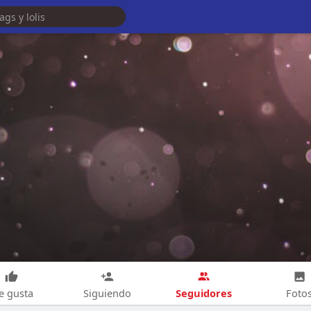
Seguidores
e gusta
Siguiendo
Foto