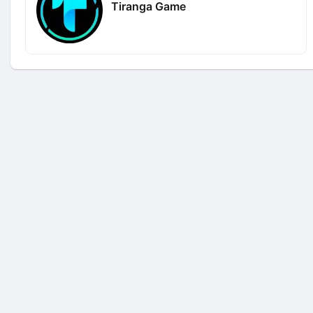
Tiranga Game