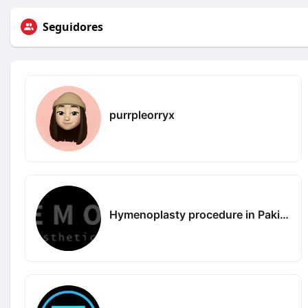
Seguidores
purrpleorryx
Hymenoplasty procedure in Pakistan