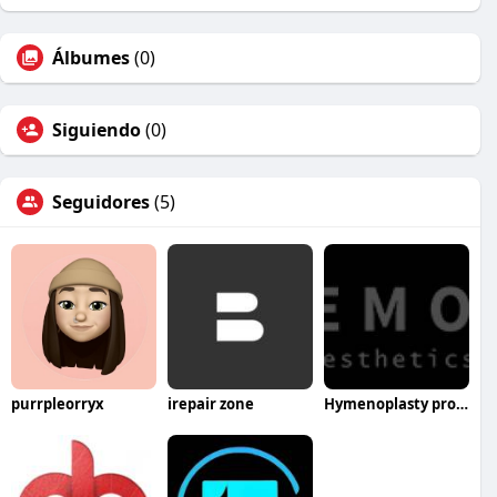
Álbumes
(0)
Siguiendo
(0)
Seguidores
(5)
purrpleorryx
irepair zone
Hymenoplasty procedure in Pakistan